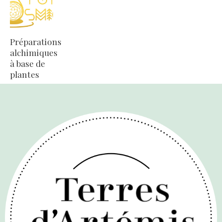
Préparations
alchimiques
à base de
plantes