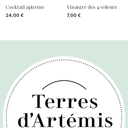
Cocktail apireine
Vinaigre des 4 voleurs
24,00
€
7,00
€